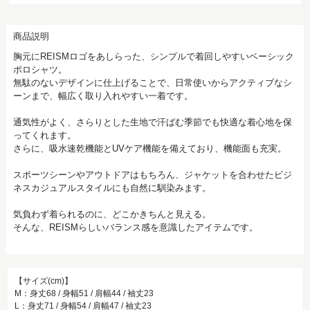
商品説明
胸元にREISMロゴをあしらった、シンプルで着回しやすいベーシック
ポロシャツ。
無駄のないデザインに仕上げることで、日常使いからアクティブなシ
ーンまで、幅広く取り入れやすい一着です。
通気性がよく、さらりとした生地で汗ばむ季節でも快適な着心地を保
ってくれます。
さらに、吸水速乾機能とUVケア機能を備えており、機能面も充実。
スポーツシーンやアウトドアはもちろん、ジャケットを合わせたビジ
ネスカジュアルスタイルにも自然に馴染みます。
気負わず着られるのに、どこかきちんと見える。
そんな、REISMらしいバランス感を意識したアイテムです。
【サイズ(cm)】
M：身丈68 / 身幅51 / 肩幅44 / 袖丈23
L：身丈71 / 身幅54 / 肩幅47 / 袖丈23