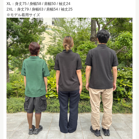
XL：身丈75 / 身幅58 / 肩幅50 / 袖丈24
2XL：身丈79 / 身幅63 / 肩幅54 / 袖丈25
※モデル着用サイズ