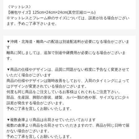
《マットレス》
【梱包サイズ】125cm×24cm×24cm(真空圧縮ロール)
※マットレスとフレーム枠のサイズについては、誤差が出る場合がござい
ます。予めご了承下さいませ。
▼沖縄・北海道・離島への配送は別途配送料が必要になる場合がございま
す
離島に関しましては、追加で別途中継費用が必要になる場合がございま
す。
▼商品の仕様やデザインは、品質に問題がない程度に予告なく変更させて
いただく場合がございます
商品の仕様やデザインは随時改善をしており、入荷のタイミングによって
はデザインが変更されている場合がございます。
何度も同じ商品をご注文しているお客様はくれぐれもご注意下さい。
部品、生産国、脚部の形状、縫製、カバー類の色や形、サイズなどに少々
誤差が発生する場合がございます。
予めご了承を宜しくお願いいたします。
▼複数倉庫より商品は出荷させていただいております
複数の倉庫より商品を出荷させていただきますので、商品が同じ日時で届
かない場合がございます。
予めご了承を宜しくお願いいたします。