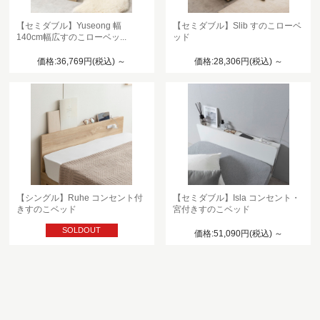
【セミダブル】Yuseong 幅
【セミダブル】Slib すのこローベ
140cm幅広すのこローベッ...
ッド
価格:36,769円(税込)
～
価格:28,306円(税込)
～
【シングル】Ruhe コンセント付
【セミダブル】Isla コンセント・
きすのこベッド
宮付きすのこベッド
SOLDOUT
価格:51,090円(税込)
～