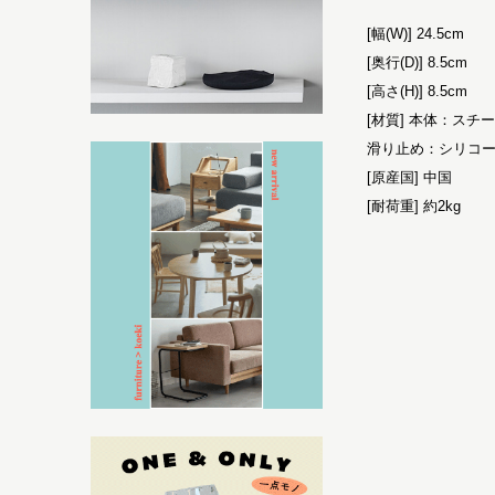
[幅(W)] 24.5cm
[奥行(D)] 8.5cm
[高さ(H)] 8.5cm
[材質] 本体：スチ
滑り止め：シリコ
[原産国] 中国
[耐荷重] 約2kg