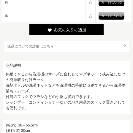
△
白
△
黒
返品についての詳細はこちら
商品説明
伸縮できるから洗濯機のサイズに合わせてマグネットで挟み込むだけ
の簡単取り付けラック。
洗剤ボトルや洗濯ネットなどを洗濯機の手前に収納できるから洗濯作
業もスムーズ。
付属のフックでブラシなどの小物も収納できます。
シャンプー・コンディショナーなどのバス用品のストック置きとして
も便利です。
[幅(W)] 38～65.5cm
[奥行(D)] 30cm