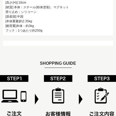
[高さ(H)] 18cm
[材質] 本体：スチール(粉体塗装)、マグネット
滑り止め：シリコーン
[原産国] 中国
[本体重量]約2.35kg
[耐荷重]本体：約3kg
フック：1つあたり約250g
SHOPPING GUIDE