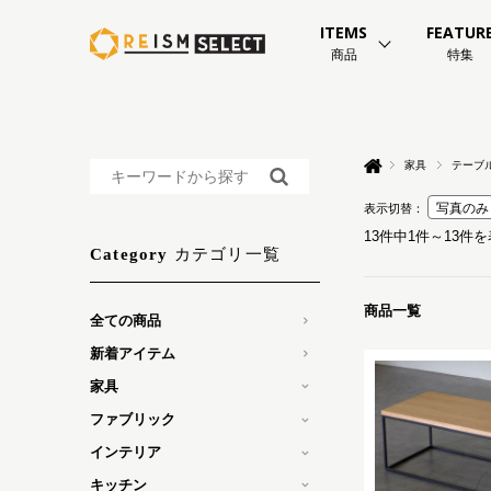
ITEMS
FEATUR
商品
特集
家具
テーブ
表示切替：
13件中1件～13件
カテゴリ一覧
Category
商品一覧
全ての商品
新着アイテム
家具
ファブリック
インテリア
キッチン