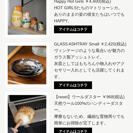
Happy Hot Girls ￥4,400(税込)
HOT GIRLSたちのマトリョーシカ。
ありのままの姿の彼女たちはいつでも
HAPPY。
アイテムはコチラ
GLASS ASHTRAY Small ￥2,420(税込)
ヴィンテージのような風合いが魅力の
ガラス製アッシュトレイ。
灰皿としてはもちろん小物入れやアク
セサリー入れとしても活躍してくれま
す。
アイテムはコチラ
【reset】ウールダスター ￥968(税込)
天然ウール100%のハンディーダスタ
ー。
摩擦もないため、繊細な置物周りでも
簡単にお掃除が完了します。
アイテムはコチラ