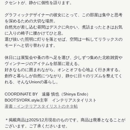
クセントが、静かに個性を語ります。
グラフィックデザイナーの彼女にとって、この部屋は集中と思考
を深めるための大切な場所。
自然光が差し込む昼間はデスクに向かい、煮詰まったときはお気
に入りの椅子に腰かけてひと息。
選び抜いた照明に灯りを落とせば、空間は一転してリラックスの
モードへと切り替わります。
休日には展覧会や蚤の市へ足を運び、少しずつ集めた北欧雑貨や
ヴィンテージのアイテムを部屋に迎える。
好きなものに囲まれながら、オンとオフを心地よく行き来する。
創作と暮らしが自然につながり、静かに日々のリズムを整えてく
れる、そんなUnionの暮らし。
COORDINATE BY 遠藤 慎也（Shinya Endo）
BOOTSYORK.style主宰 インテリアスタイリスト
著書：インテリアスタイリストのネタ帖
＊掲載商品は2025/12月現在のものです。商品は廃番となることが
ございます。ご了承くださいませ。