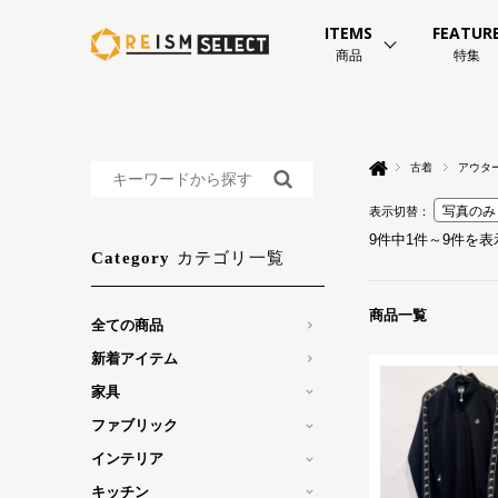
ITEMS
FEATUR
商品
特集
古着
アウタ
表示切替：
9件中1件～9件を表
カテゴリ一覧
Category
商品一覧
全ての商品
新着アイテム
家具
ファブリック
インテリア
キッチン