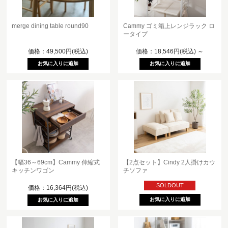
merge dining table round90
Cammy ゴミ箱上レンジラック ロ
ータイプ
価格：49,500円(税込)
価格：18,546円(税込)
～
【幅36～69cm】Cammy 伸縮式
【2点セット】Cindy 2人掛けカウ
キッチンワゴン
チソファ
SOLDOUT
価格：16,364円(税込)