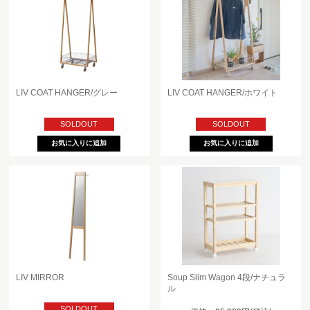
LIV COAT HANGER/グレー
LIV COAT HANGER/ホワイト
SOLDOUT
SOLDOUT
Soup Slim Wagon 4段/ナチュラ
LIV MIRROR
ル
SOLDOUT