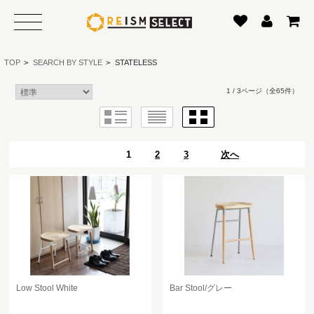
TOP
>
SEARCH BY STYLE
>
STATELESS
1 / 3ページ
（全65件）
1
2
3
次へ
Low Stool White
Bar Stool/グレー