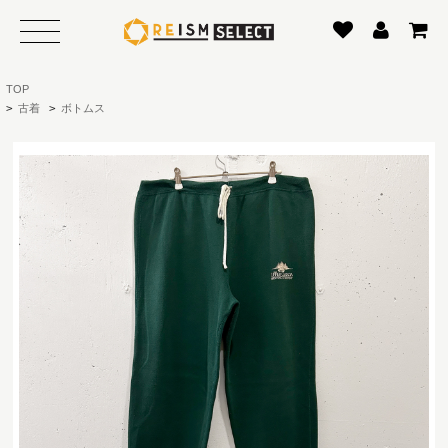
TOP
>
古着
>
ボトムス