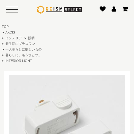
TOP
>
AXCIS
>
インテリア
>
照明
>
新生活にプラスワン
>
一人暮らしに欲しいもの
>
暮らしに、もうひとつ。
>
INTERIOR LIGHT