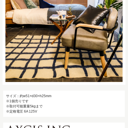
サイズ：約w51×d30×h25mm
※1個売りです
※取付可能重量5kgまで
※定格電圧 6A 125V