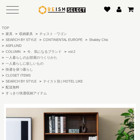
TOP
>
家具
>
収納家具
>
チェスト・ワゴン
>
SEARCH BY STYLE
>
CONTINENTAL EUROPE
>
Shabby Chic
>
ASPLUND
>
COLUMN
>
今、気になるブランド
>
vol.2
>
一人暮らしのお部屋のつくりかた
>
一人暮らしに欲しいもの
>
快適を保つ暮らし
>
CLOSET ITEMS
>
SEARCH BY STYLE
>
テイスト別 | HOTEL LIKE
>
配送無料
>
すっきり快適収納アイテム