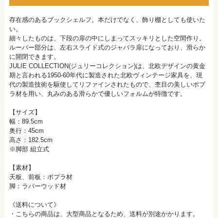
存在感のあるブックシェルフ。本だけでなく、飾り棚としても使いた
い。
細々したものは、下段の扉の中にしまってスッキリとした空間作り。
ルーバー部分は、左右スライド式のジャバラ扉になっており、滑らか
に開閉できます。
JULIE COLLECTION(ジュリーコレクション)は、北欧デザインの黄金
期と言われる1950-60年代に製造された北欧ヴィンテージ家具を、現
代の製造技術を駆使してリファインされたもので、杢目の美しいポプ
ラ材を用い、丸みのある滑らかで優しいフォルムが特徴です。
【サイズ】
幅：89.5cm
奥行：45cm
高さ：182.5cm
※脚部 組立式
【素材】
天板、前板：ポプラ材
脚：ラバーウッド材
《送料について》
・こちらの商品は、大型商品となるため、送料が別途かかります。