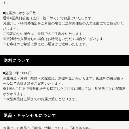
す。
■お届けにかかる日数
通常4営業日前後（土日・祝日除く）でお届けいたします。
お届け日・時間帯指定をご希望の場合は送付先住所の入力画面にてご指定いた
だけます。
ご指定のない場合は、最短でのご手配をいたします。
※混雑時や入荷待ちの場合はお時間をいただく場合がございます。
※お客様のご希望に添えない場合はご連絡いたします。
送料について
■全国一律：660円
※北海道・沖縄・離島への配送は、別途料金がかかります。配送料の確定後メ
ールにて合計金額をご案内いたします。
※1回のご注文で複数配送先を指定したご注文に関しては、配送先ごとに配送料
がかかります。
※大型商品は玄関までのお届け渡しとなります。
返品・キャンセルについて
お届けした商品が「破損・汚損していた」「不良等がある」