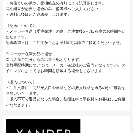
・お住まいの県や、開梱組立の有無により試算致します。
開梱組立が必要な場合のみ、備考欄へご入力ください。
・送料は後ほどご連絡差し上げます。
《配送について》
・メーカー直送（受注発注）の為、ご注文後5～7日程度のお時間をい
ただきます。
配送希望日は、ご注文からおよそ1週間以降でご指定くださいませ。
※メーカー在庫欠品の場合
次回入荷予定分からの出荷手配となります。
出荷手配時期については、メーカー確認後のご案内となりますが、タ
イミングによってはお時間を頂戴する場合もございます。
《搬入について》
・ご注文前に、商品が入口や通路などの搬入経路を通るのかご確認を
お願いいたします。
・搬入不可で返品となった場合、往復送料と手数料をお客様にご負担
いただきます。