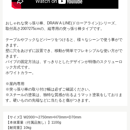
おしゃれな突っ張り棒、DRAW A LINE(ドローアライン)シリーズ、
取付高さ200?275cmの、縦専用の突っ張り棒タイプです。
テーブルやフックなどパーツをつけると、様々なシーンで使う事がで
きます。
壁に穴をあけずに設置でき、移動が簡単でフレキシブルな使い方がで
きます。
パイプの固定方法は、すっきりとしたデザインが特徴のスクリューロ
ック方式です。
ホワイトカラー。
※屋内専用
※突っ張り棒の取り付け幅は必ずご確認ください。
※スチールの塗装は、独特な質感が出るようマット塗装をしておりま
す。硬いものの先端などに当たると傷がつきます。
【サイズ】W2000〜2750mm×H70mm×D70mm
【本体重量（付属品無し）】1100g
【耐荷重】10kg