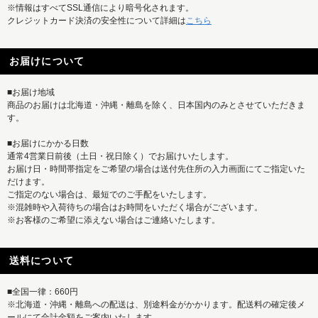
※情報はすべてSSL通信により暗号化されます。
クレジットカード決済の安全性について詳細は
こちら
お届けについて
■お届け地域
商品のお届けは北海道・沖縄・離島を除く、日本国内のみとさせていただきま
す。
■お届けにかかる日数
通常4営業日前後（土日・祝日除く）でお届けいたします。
お届け日・時間帯指定をご希望の場合は送付先住所の入力画面にてご指定いた
だけます。
ご指定のない場合は、最短でのご手配をいたします。
※混雑時や入荷待ちの場合はお時間をいただく場合がございます。
※お客様のご希望に添えない場合はご連絡いたします。
送料について
■全国一律：660円
※北海道・沖縄・離島への配送は、別途料金がかかります。配送料の確定後メ
ールにて合計金額をご案内いたします。