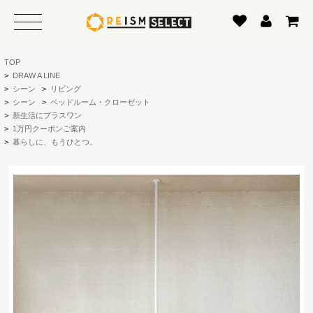
TOP
>
DRAW A LINE
>
シーン
>
リビング
>
シーン
>
ベッドルーム・クローゼット
>
新生活にプラスワン
>
1万円クーポンご案内
>
暮らしに、もうひとつ。