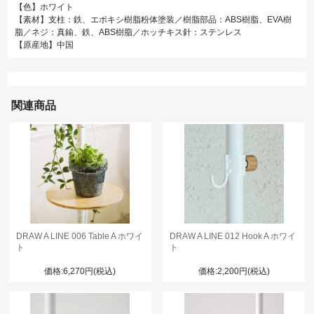
【色】ホワイト
【素材】支柱：鉄、エポキシ樹脂粉体塗装／樹脂部品：ABS樹脂、EVA樹
脂／ネジ：真鍮、鉄、ABS樹脂／ホッチキス針：ステンレス
【原産地】中国
関連商品
DRAW A LINE 006 Table A ホワイ
DRAW A LINE 012 Hook A ホワイ
ト
ト
価格:6,270円(税込)
価格:2,200円(税込)