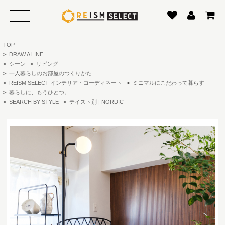
TOP
>
DRAW A LINE
>
シーン
>
リビング
>
一人暮らしのお部屋のつくりかた
>
REISM SELECT インテリア・コーディネート
>
ミニマルにこだわって暮らす
>
暮らしに、もうひとつ。
>
SEARCH BY STYLE
>
テイスト別 | NORDIC