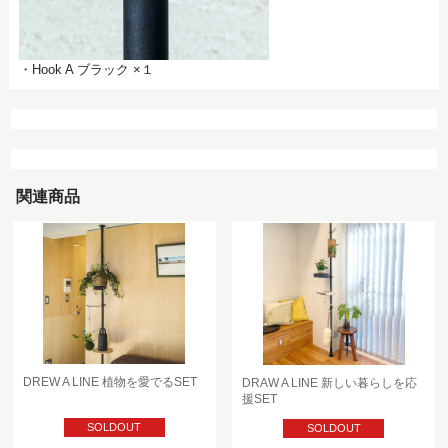
・Hook A ブラック ×１
関連商品
DREW A LINE 植物を愛でるSET
DRAW A LINE 新しい暮らしを応
援SET
SOLDOUT
SOLDOUT