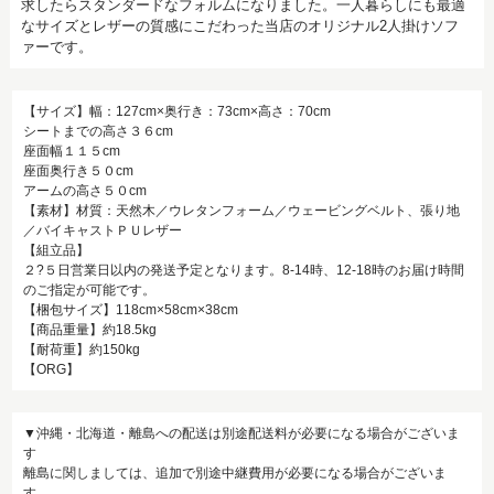
求したらスタンダードなフォルムになりました。一人暮らしにも最適
なサイズとレザーの質感にこだわった当店のオリジナル2人掛けソフ
ァーです。
【サイズ】幅：127cm×奥行き：73cm×高さ：70cm
シートまでの高さ３６cm
座面幅１１５cm
座面奥行き５０cm
アームの高さ５０cm
【素材】材質：天然木／ウレタンフォーム／ウェービングベルト、張り地
／バイキャストＰＵレザー
【組立品】
２?５日営業日以内の発送予定となります。8-14時、12-18時のお届け時間
のご指定が可能です。
【梱包サイズ】118cm×58cm×38cm
【商品重量】約18.5kg
【耐荷重】約150kg
【ORG】
▼沖縄・北海道・離島への配送は別途配送料が必要になる場合がございま
す
離島に関しましては、追加で別途中継費用が必要になる場合がございま
す。