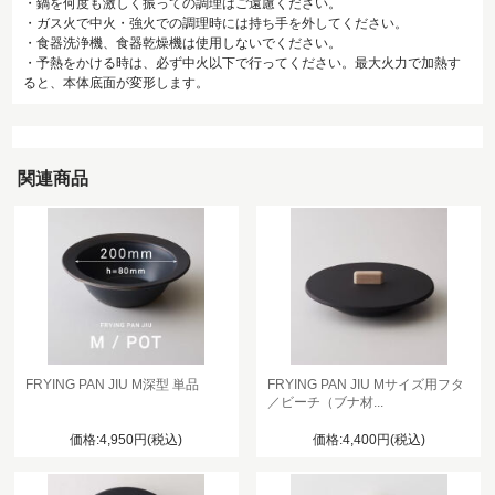
・鍋を何度も激しく振っての調理はご遠慮ください。
・ガス火で中火・強火での調理時には持ち手を外してください。
・食器洗浄機、食器乾燥機は使用しないでください。
・予熱をかける時は、必ず中火以下で行ってください。最大火力で加熱す
ると、本体底面が変形します。
関連商品
FRYING PAN JIU M深型 単品
FRYING PAN JIU Mサイズ用フタ
／ビーチ（ブナ材...
価格:4,950円(税込)
価格:4,400円(税込)