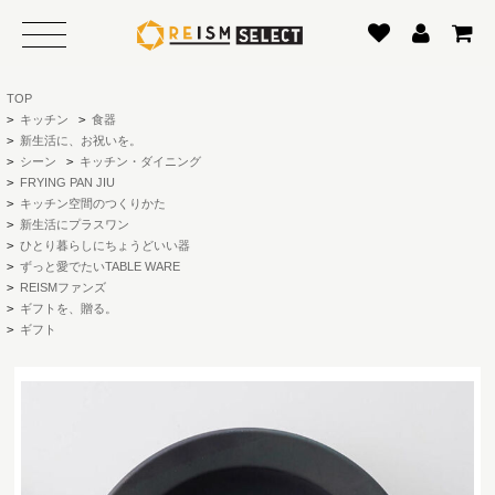
TOP
>
キッチン
>
食器
>
新生活に、お祝いを。
>
シーン
>
キッチン・ダイニング
>
FRYING PAN JIU
>
キッチン空間のつくりかた
>
新生活にプラスワン
>
ひとり暮らしにちょうどいい器
>
ずっと愛でたいTABLE WARE
>
REISMファンズ
>
ギフトを、贈る。
>
ギフト