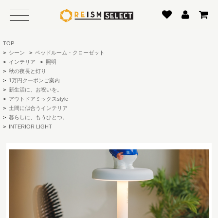
TOP
>
シーン
>
ベッドルーム・クローゼット
>
インテリア
>
照明
>
秋の夜長と灯り
>
1万円クーポンご案内
>
新生活に、お祝いを。
>
アウトドアミックスstyle
>
土間に似合うインテリア
>
暮らしに、もうひとつ。
>
INTERIOR LIGHT