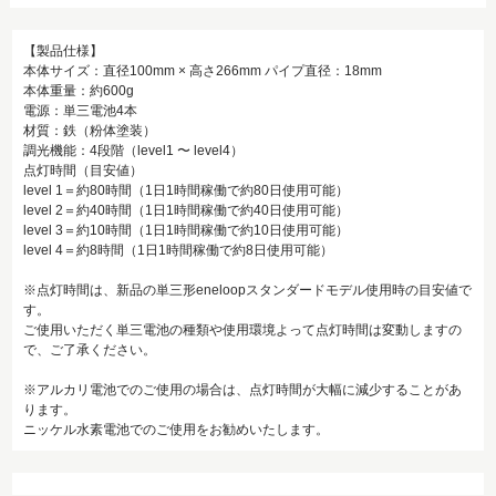
【製品仕様】
本体サイズ：直径100mm × 高さ266mm パイプ直径：18mm
本体重量：約600g
電源：単三電池4本
材質：鉄（粉体塗装）
調光機能：4段階（level1 〜 level4）
点灯時間（目安値）
level 1＝約80時間（1日1時間稼働で約80日使用可能）
level 2＝約40時間（1日1時間稼働で約40日使用可能）
level 3＝約10時間（1日1時間稼働で約10日使用可能）
level 4＝約8時間（1日1時間稼働で約8日使用可能）
※点灯時間は、新品の単三形eneloopスタンダードモデル使用時の目安値で
す。
ご使用いただく単三電池の種類や使用環境よって点灯時間は変動しますの
で、ご了承ください。
※アルカリ電池でのご使用の場合は、点灯時間が大幅に減少することがあ
ります。
ニッケル水素電池でのご使用をお勧めいたします。