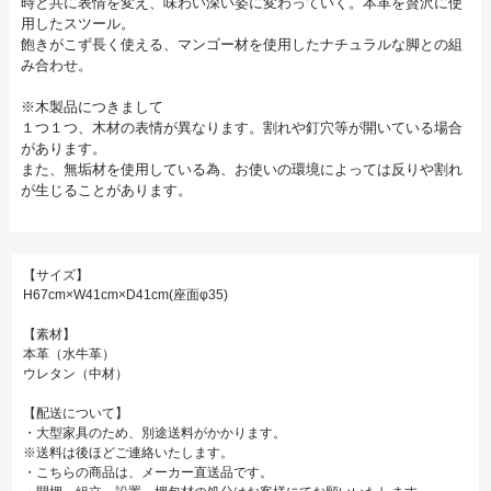
時と共に表情を変え、味わい深い姿に変わっていく。本革を贅沢に使
用したスツール。
飽きがこず長く使える、マンゴー材を使用したナチュラルな脚との組
み合わせ。
※木製品につきまして
１つ１つ、木材の表情が異なります。割れや釘穴等が開いている場合
があります。
また、無垢材を使用している為、お使いの環境によっては反りや割れ
が生じることがあります。
【サイズ】
H67cm×W41cm×D41cm(座面φ35)
【素材】
本革（水牛革）
ウレタン（中材）
【配送について】
・大型家具のため、別途送料がかかります。
※送料は後ほどご連絡いたします。
・こちらの商品は、メーカー直送品です。