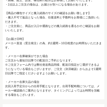
・開梱、組立、設置、梱包材の処分はお客様にてお願いいたします。
・2点以上ご注文の場合は、お届けが別々になる場合があります。
【商品の梱包サイズと搬入経路のサイズの確認をお願い致します】
・搬入不可で返品となった場合、往復送料と手数料をお客様にご負担いた
だきます。
・ご注文前に、商品が入口や通路などの搬入経路を通るかのご確認をお願
いいたします。
【お届け日時】
メーカー直送（受注発注）の為、約1週間～10日程度のお時間をいただきま
す。
・メーカー在庫確保ができた場合
ご注文から最短日以降での配送日ご予約となります。
※ご注文フォーム内では弊社発送商品同様、配送日指定がご選択できるよ
うになっている場合もございますが、ご注文（決済確認）からおよそ1週間
日以降でご指定くださいますようお願いします。
・メーカー在庫欠品の場合
次回入荷予定分からの出荷手配となります。出荷手配時期については、メ
ーカー確認後のご案内となりますが、タイミングによってはお時間を頂戴
する場合もございます。