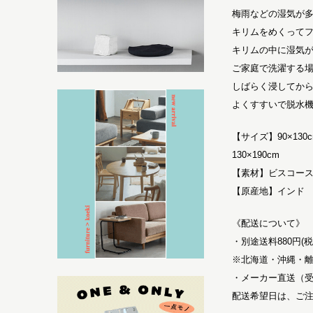
梅雨などの湿気が
キリムをめくって
キリムの中に湿気
ご家庭で洗濯する
しばらく浸してか
よくすすいで脱水
【サイズ】90×130
130×190cm
【素材】ビスコー
【原産地】インド
《配送について》
・別途送料880円(
※北海道・沖縄・
・メーカー直送（受
配送希望日は、ご注