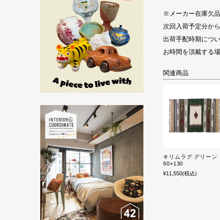
※メーカー在庫欠
次回入荷予定分か
出荷手配時期につ
お時間を頂戴する
関連商品
キリムラグ グリーン
90×130
¥11,550
(税込)