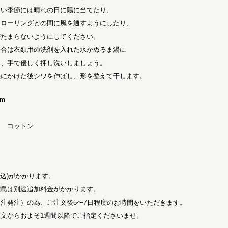
多い季節には晴れの日に陽に当てたり、
フローリングとの間に風を通すようにしたり、
がたまらないようにしてください。
場合は衣類用の洗剤を入れた水かぬるま湯に
ら、手で優しく押し洗いしましょう。
機にかけた後シワを伸ばし、形を整えて干します。
cm
ス コットン
税込)がかかります。
離島は別途追加料金がかかります。
注発注）の為、ご注文後5〜7日程度のお時間をいただきます。
文からおよそ1週間以降でご指定くださいませ。