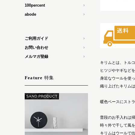
100percent
abode
ご利用ガイド
お問い合わせ
メルマガ登録
キリムとは、トル
ヒツジやヤギなど
特集
Feature
身近なウールを使
織り上げたキリム
暖色ベースにスト
普段のお手入れは
時々外で干して風
キリムはウールで