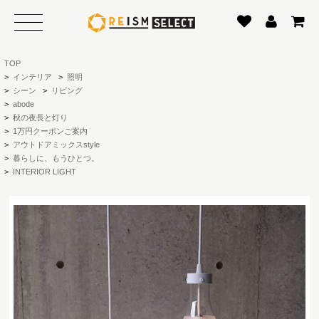
TOP
>
インテリア
>
照明
>
シーン
>
リビング
>
abode
>
秋の夜長と灯り
>
1万円クーポンご案内
>
アウトドアミックスstyle
>
暮らしに、もうひとつ。
>
INTERIOR LIGHT