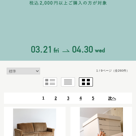
1 / 9ページ
（全260件）
1
2
3
4
5
次へ