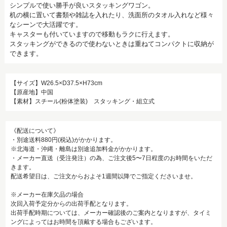
シンプルで使い勝手が良いスタッキングワゴン。
机の横に置いて書類や雑誌を入れたり、洗面所のタオル入れなど様々
なシーンで大活躍です。
キャスターも付いていますので移動もラクに行えます。
スタッキングができるので使わないときは重ねてコンパクトに収納が
できます。
【サイズ】W26.5×D37.5×H73cm
【原産地】中国
【素材】スチール(粉体塗装) スタッキング・組立式
《配送について》
・別途送料880円(税込)がかかります。
※北海道・沖縄・離島は別途追加料金がかかります。
・メーカー直送（受注発注）の為、ご注文後5〜7日程度のお時間をいただ
きます。
配送希望日は、ご注文からおよそ1週間以降でご指定くださいませ。
※メーカー在庫欠品の場合
次回入荷予定分からの出荷手配となります。
出荷手配時期については、メーカー確認後のご案内となりますが、タイミ
ングによってはお時間を頂戴する場合もございます。