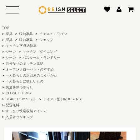
TOP
>
家具
>
収納家具
>
チェスト・ワゴン
>
家具
>
収納家具
>
シェルフ
>
キッチン下収納特集
>
シーン
>
キッチン・ダイニング
>
シーン
>
バスルーム・ランドリー
>
自分なりのキッチン収納
>
オープンクローゼットのすすめ
>
一人暮らしのお部屋のつくりかた
>
一人暮らしに欲しいもの
>
快適を保つ暮らし
>
CLOSET ITEMS
>
SEARCH BY STYLE
>
テイスト別 | INDUSTRIAL
>
配送無料
>
すっきり快適収納アイテム
>
入居者ランキング