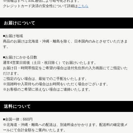
※情報はすべてSSL通信により暗号化されます。
クレジットカード決済の安全性について詳細は
こちら
お届けについて
■お届け地域
商品のお届けは北海道・沖縄・離島を除く、日本国内のみとさせていただきま
す。
■お届けにかかる日数
通常4営業日前後（土日・祝日除く）でお届けいたします。
お届け日・時間帯指定をご希望の場合は送付先住所の入力画面にてご指定いた
だけます。
ご指定のない場合は、最短でのご手配をいたします。
※混雑時や入荷待ちの場合はお時間をいただく場合がございます。
※お客様のご希望に添えない場合はご連絡いたします。
送料について
■全国一律：660円
※北海道・沖縄・離島への配送は、別途料金がかかります。配送料の確定後メ
ールにて合計金額をご案内いたします。