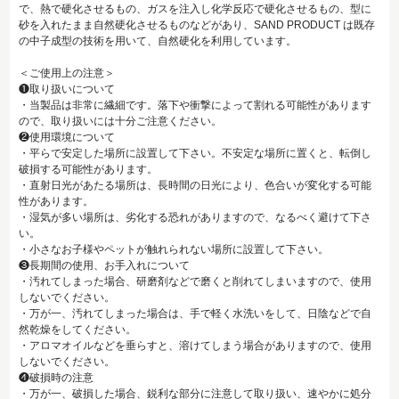
で、熱で硬化させるもの、ガスを注入し化学反応で硬化させるもの、型に
砂を入れたまま自然硬化させるものなどがあり、SAND PRODUCT は既存
の中子成型の技術を用いて、自然硬化を利用しています。
＜ご使用上の注意＞
❶取り扱いについて
・当製品は非常に繊細です。落下や衝撃によって割れる可能性があります
ので、取り扱いには十分ご注意ください。
❷使用環境について
・平らで安定した場所に設置して下さい。不安定な場所に置くと、転倒し
破損する可能性があります。
・直射日光があたる場所は、長時間の日光により、色合いが変化する可能
性があります。
・湿気が多い場所は、劣化する恐れがありますので、なるべく避けて下さ
い。
・小さなお子様やペットが触れられない場所に設置して下さい。
❸長期間の使用、お手入れについて
・汚れてしまった場合、研磨剤などで磨くと削れてしまいますので、使用
しないでください。
・万が一、汚れてしまった場合は、手で軽く水洗いをして、日陰などで自
然乾燥をしてください。
・アロマオイルなどを垂らすと、溶けてしまう場合がありますので、使用
しないでください。
❹破損時の注意
・万が一、破損した場合、鋭利な部分に注意して取り扱い、速やかに処分