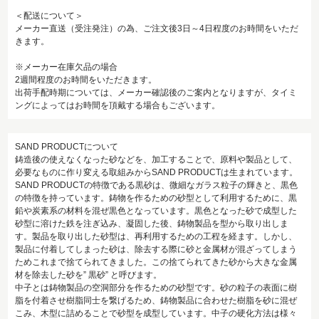
＜配送について＞
メーカー直送（受注発注）の為、ご注文後3日～4日程度のお時間をいただ
きます。
※メーカー在庫欠品の場合
2週間程度のお時間をいただきます。
出荷手配時期については、メーカー確認後のご案内となりますが、タイミ
ングによってはお時間を頂戴する場合もございます。
SAND PRODUCTについて
鋳造後の使えなくなった砂などを、加工することで、原料や製品として、
必要なものに作り変える取組みからSAND PRODUCTは生まれています。
SAND PRODUCTの特徴である黒砂は、微細なガラス粒子の輝きと、黒色
の特徴を持っています。鋳物を作るための砂型として利用するために、黒
鉛や炭素系の材料を混ぜ黒色となっています。黒色となった砂で成型した
砂型に溶けた鉄を注ぎ込み、凝固した後、鋳物製品を型から取り出しま
す。製品を取り出した砂型は、再利用するための工程を経ます。しかし、
製品に付着してしまった砂は、除去する際に砂と金属材が混ざってしまう
ためこれまで捨てられてきました。この捨てられてきた砂から大きな金属
材を除去した砂を” 黒砂” と呼びます。
中子とは鋳物製品の空洞部分を作るための砂型です。砂の粒子の表面に樹
脂を付着させ樹脂同士を繋げるため、鋳物製品に合わせた樹脂を砂に混ぜ
こみ、木型に詰めることで砂型を成型しています。中子の硬化方法は様々