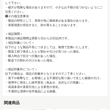
して下さい。
・破片が危険な場合がありますので、小さなお子様が近づかないようにご
注意ください。
❺その他注意事項
・製品の特性として、形状や色に個体差がある場合があります。
・表面強度が劣化すると、砂が落ちることがあります。
＜保証期間＞
本製品の保証期間は受取り日から12日以内です。
＜保証対象について＞
以下のような製品不良につきましては、無償で交換いたします。
・製造工程で発生したヒビ割れや欠けが見つかった場合。
・購入時点で目立つ欠陥があった場合。
・配送での割れや欠けがあった場合。
＜保証対象外について＞
以下の場合は、保証の対象外となりますのでご了承ください。
・落下や衝撃など、お客様による不適切な取り扱いで生じた破損や欠け。
・使用中に発生した経年変化（色あせ、光沢などの現象）。
・高温多湿や直射日光による変色や劣化。
・不適切な清掃や化学薬品による損傷。
関連商品