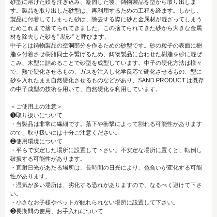
砂型に溶けた鉄を注ぎ込み、凝固した後、鋳物製品を型から取り出しま
す。製品を取り出した砂型は、再利用するための工程を経ます。しかし、
製品に付着してしまった砂は、除去する際に砂と金属材が混ざってしまう
ためこれまで捨てられてきました。この捨てられてきた砂から大きな金属
材を除去した砂を” 黒砂” と呼びます。
中子とは鋳物製品の空洞部分を作るための砂型です。砂の粒子の表面に樹
脂を付着させ樹脂同士を繋げるため、鋳物製品に合わせた樹脂を砂に混ぜ
こみ、木型に詰めることで砂型を成型しています。中子の硬化方法は様々
で、熱で硬化させるもの、ガスを注入し化学反応で硬化させるもの、型に
砂を入れたまま自然硬化させるものなどがあり、SAND PRODUCT は既存
の中子成型の技術を用いて、自然硬化を利用しています。
＜ご使用上の注意＞
❶取り扱いについて
・当製品は非常に繊細です。落下や衝撃によって割れる可能性があります
ので、取り扱いには十分ご注意ください。
❷使用環境について
・平らで安定した場所に設置して下さい。不安定な場所に置くと、転倒し
破損する可能性があります。
・直射日光があたる場所は、長時間の日光により、色合いが変化する可能
性があります。
・湿気が多い場所は、劣化する恐れがありますので、なるべく避けて下さ
い。
・小さなお子様やペットが触れられない場所に設置して下さい。
❸長期間の使用、お手入れについて