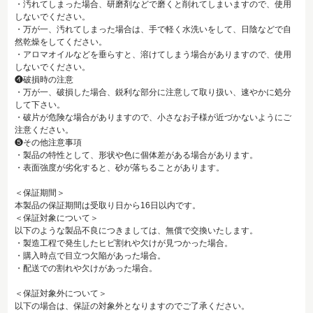
・汚れてしまった場合、研磨剤などで磨くと削れてしまいますので、使用
しないでください。
・万が一、汚れてしまった場合は、手で軽く水洗いをして、日陰などで自
然乾燥をしてください。
・アロマオイルなどを垂らすと、溶けてしまう場合がありますので、使用
しないでください。
❹破損時の注意
・万が一、破損した場合、鋭利な部分に注意して取り扱い、速やかに処分
して下さい。
・破片が危険な場合がありますので、小さなお子様が近づかないようにご
注意ください。
❺その他注意事項
・製品の特性として、形状や色に個体差がある場合があります。
・表面強度が劣化すると、砂が落ちることがあります。
＜保証期間＞
本製品の保証期間は受取り日から16日以内です。
＜保証対象について＞
以下のような製品不良につきましては、無償で交換いたします。
・製造工程で発生したヒビ割れや欠けが見つかった場合。
・購入時点で目立つ欠陥があった場合。
・配送での割れや欠けがあった場合。
＜保証対象外について＞
以下の場合は、保証の対象外となりますのでご了承ください。