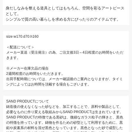
身だしなみを整える道具としてはもちろん、空間を彩るアートピース
として。
シンプルで質の高い暮らしを求める方にぴったりのアイテムです。
size w170.d70.h160
＜配送について＞
メーカー直送（受注発注）の為、ご注文後3日～4日程度のお時間をいただ
きます。
※メーカー在庫欠品の場合
2週間程度のお時間をいただきます。
出荷手配時期については、メーカー確認後のご案内となりますが、タイミ
ングによってはお時間を頂戴する場合もございます。
SAND PRODUCTについて
鋳造後の使えなくなった砂などを、加工することで、原料や製品として、
必要なものに作り変える取組みからSAND PRODUCTは生まれています。
SAND PRODUCTの特徴である黒砂は、微細なガラス粒子の輝きと、黒色
の特徴を持っています。鋳物を作るための砂型として利用するために、黒
鉛や炭素系の材料を混ぜ黒色となっています。黒色となった砂で成型した