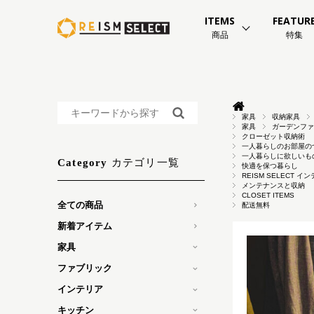
ITEMS
FEATUR
商品
特集
家具
収納家具
家具
ガーデンファ
クローゼット収納術
一人暮らしのお部屋の
一人暮らしに欲しいも
カテゴリ一覧
Category
快適を保つ暮らし
REISM SELECT
メンテナンスと収納
CLOSET ITEMS
全ての商品
配送無料
新着アイテム
家具
ファブリック
インテリア
キッチン