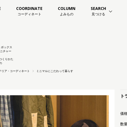
E
COORDINATE
COLUMN
SEARCH
コーディネート
よみもの
見つける
ボックス
ニチャー
つくりかた
の
 インテリア・コーディネート
ミニマルにこだわって暮らす
トラ
価格
数量