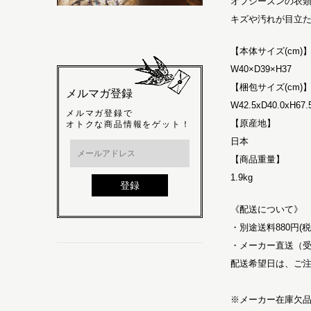
オフシーズンの衣
キズや汚れが目立
【本体サイズ(cm)
W40×D39×H37
【梱包サイズ(cm)
メルマガ登録
W42.5xD40.0xH67.
メルマガ登録で
【原産地】
オトクな商品情報をゲット！
日本
【商品重量】
1.9kg
《配送について》
・別途送料880円(
・メーカー直送（受
配送希望日は、ご注
※メーカー在庫欠