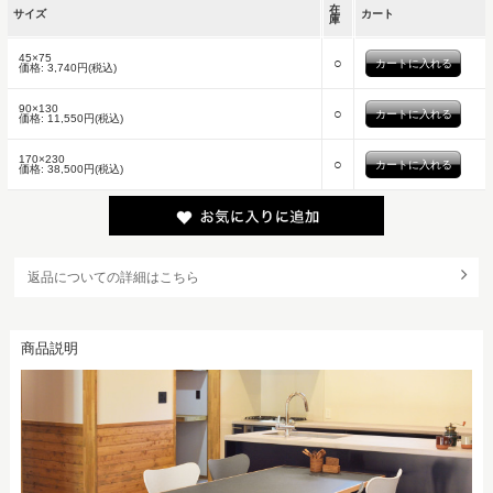
在
サイズ
カート
庫
45×75
○
価格:
3,740円(税込)
90×130
○
価格:
11,550円(税込)
170×230
○
価格:
38,500円(税込)
返品についての詳細はこちら
商品説明