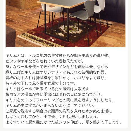
キリムとは、トルコ地方の遊牧民たちが織る平織りの織り物。
ヒツジやヤギなどを連れていた遊牧民たちが、
身近なウールを使って色やデザインなどを創意工夫しながら
織り上げたキリムはオリジナリティあふれる芸術的な作品。
普段のお手入れは掃除機を丁寧にかけ、ホコリをよく取り、
時々外で干して風を通す程度で十分です。
キリムはウールで出来ているため湿気は大敵です。
梅雨などの湿気が多い季節には晴れの日に陽に当てたり、
キリムをめくってフローリングとの間に風を通すようにしたり、
キリムの中に湿気がたまらないようにしてください。
ご家庭で洗濯する場合は衣類用の洗剤を入れた水かぬるま湯に
しばらく浸してから、手で優しく押し洗いしましょう。
よくすすいで脱水機にかけた後シワを伸ばし、形を整えて干します。