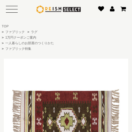
TOP
>
ファブリック
>
ラグ
>
1万円クーポンご案内
>
一人暮らしのお部屋のつくりかた
>
ファブリック特集