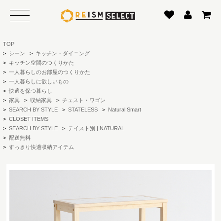
TOP
>
シーン
>
キッチン・ダイニング
>
キッチン空間のつくりかた
>
一人暮らしのお部屋のつくりかた
>
一人暮らしに欲しいもの
>
快適を保つ暮らし
>
家具
>
収納家具
>
チェスト・ワゴン
>
SEARCH BY STYLE
>
STATELESS
>
Natural Smart
>
CLOSET ITEMS
>
SEARCH BY STYLE
>
テイスト別 | NATURAL
>
配送無料
>
すっきり快適収納アイテム