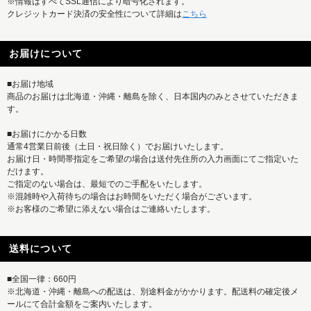
※情報はすべてSSL通信により暗号化されます。
クレジットカード決済の安全性について詳細は
こちら
お届けについて
■お届け地域
商品のお届けは北海道・沖縄・離島を除く、日本国内のみとさせていただきま
す。
■お届けにかかる日数
通常4営業日前後（土日・祝日除く）でお届けいたします。
お届け日・時間帯指定をご希望の場合は送付先住所の入力画面にてご指定いた
だけます。
ご指定のない場合は、最短でのご手配をいたします。
※混雑時や入荷待ちの場合はお時間をいただく場合がございます。
※お客様のご希望に添えない場合はご連絡いたします。
送料について
■全国一律：660円
※北海道・沖縄・離島への配送は、別途料金がかかります。配送料の確定後メ
ールにて合計金額をご案内いたします。