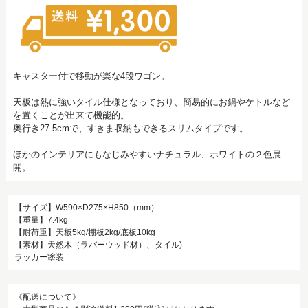
キャスター付で移動が楽な4段ワゴン。
天板は熱に強いタイル仕様となっており、簡易的にお鍋やケトルなど
を置くことが出来て機能的。
奥行き27.5cmで、すきま収納もできるスリムタイプです。
ほかのインテリアにもなじみやすいナチュラル、ホワイトの２色展
開。
【サイズ】W590×D275×H850（mm）
【重量】7.4kg
【耐荷重】天板5kg/棚板2kg/底板10kg
【素材】天然木（ラバーウッド材）、タイル)
ラッカー塗装
《配送について》